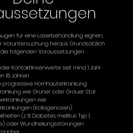
aussetzungen
Augen für eine Laserbehandlung eignen,
der Voruntersuchung heraus. Grundsätzlich
 die folgenden Voraussetzungen
 oder Kontaktlinsenwerte seit mind. 1 Jahr
on 18 Jahren
h progressive Hornhauterkrankung
rankung wie Grüner oder Grauer Star
nerkrankungen wie
krankungen (Kollagenosen),
eiten (z. B. Diabetes mellitus Typ 1,
ose) oder Wundheilungsstörungen
ttmacher