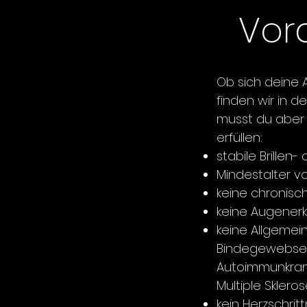
Vor
Ob sich deine 
finden wir in 
musst du aber
erfüllen:
stabile Brillen-
Mindestalter v
keine chronisc
keine Augenerk
keine Allgemei
Bindegewebser
Autoimmunkrankh
Multiple Skler
kein Herzschri