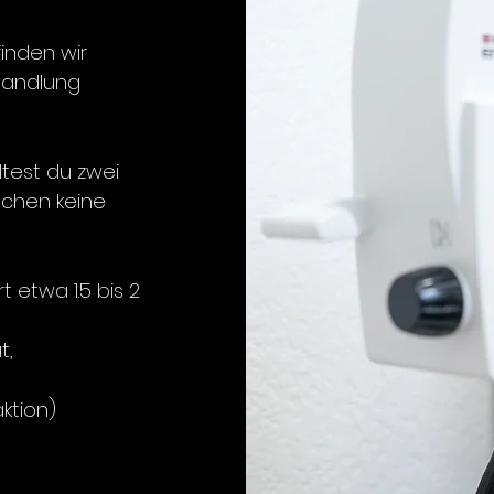
inden wir
handlung
test du zwei
ochen keine
t etwa 1.5 bis 2
t,
ktion)